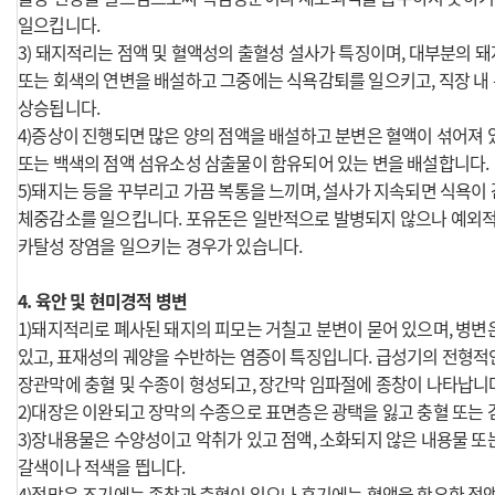
일으킵니다.
3) 돼지적리는 점액 및 혈액성의 출혈성 설사가 특징이며, 대부분의 
또는 회색의 연변을 배설하고 그중에는 식욕감퇴를 일으키고, 직장 내 온
상승됩니다.
4)증상이 진행되면 많은 양의 점액을 배설하고 분변은 혈액이 섞어져 있
또는 백색의 점액 섬유소성 삼출물이 함유되어 있는 변을 배설합니다.
5)돼지는 등을 꾸부리고 가끔 복통을 느끼며, 설사가 지속되면 식욕이
체중감소를 일으킵니다. 포유돈은 일반적으로 발병되지 않으나 예외
카탈성 장염을 일으키는 경우가 있습니다.
4. 육안 및 현미경적 병변
1)돼지적리로 폐사된 돼지의 피모는 거칠고 분변이 묻어 있으며, 병변
있고, 표재성의 궤양을 수반하는 염증이 특징입니다. 급성기의 전형
장관막에 충혈 및 수종이 형성되고, 장간막 임파절에 종창이 나타납니
2)대장은 이완되고 장막의 수종으로 표면층은 광택을 잃고 충혈 또는 
3)장내용물은 수양성이고 악취가 있고 점액, 소화되지 않은 내용물 또
갈색이나 적색을 띕니다.
4)점막은 조기에는 종창과 충혈이 있으나 후기에는 혈액을 함유한 점