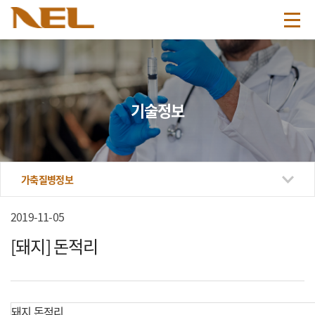
기술정보
가축질병정보
2019-11-05
[돼지] 돈적리
돼지 돈적리