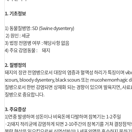
1. 기초정보
1) 동물질병명: SD (Swine dysentery)
2) 원인 : 세균
3) 법정 전염병 여부 : 해당사항 없음
4) 주요 감염동물 : 돼지
2. 질병정의
돼지의 장관 전염병으로서 대장의 염증과 혈액성 하리가 특징이며 vibrionic 
scours, bloody dysentery, black scours 또는 mucohemorrha
질병으로서 한번 감염되면 상재화 되는 경향이 있으며 발육지연, 사
질병으로 중요합니다.
3. 주요증상
1)연중 발생하며 성돈이나 비육돈에 다발하며 잠복기는 1-2주일
·2)돼지 적리균에 감염하게 되면 2-10주간의 잠복기를 거쳐 결장점막
불량 현상을 일으킴으로써 식염성분이나 세포외액을 흡수하지 못하기