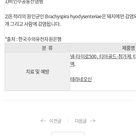
1)비인수공통전염병
2)돈적리의 원인균인 Brachyspira hyodysenteriae은 돼지에만 감염되나,
개 그리고 사람에 감염됩니다.
*출처 : 한국수의유전자원은행
분 류
제품명
넬-타이로500
,
티아골드-첨가제
,
액
.
치료 및 예방
테라네오신
이전글
다음글