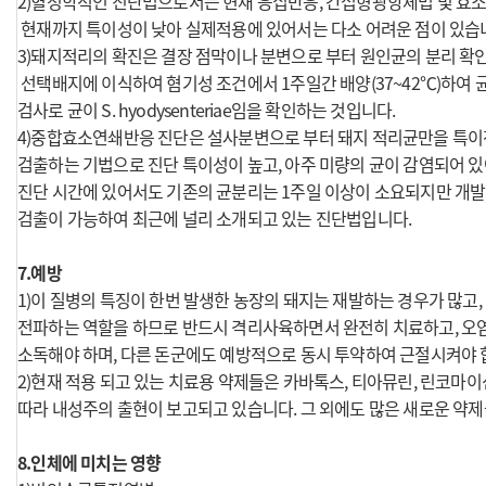
2)혈청학적인 진단법으로서는 현재 응집반응, 간접형광항체법 및 효
현재까지 특이성이 낮아 실제적용에 있어서는 다소 어려운 점이 있습
3)돼지적리의 확진은 결장 점막이나 분변으로 부터 원인균의 분리 확
선택배지에 이식하여 혐기성 조건에서 1주일간 배양(37~42℃)하여 
검사로 균이 S. hyodysenteriae임을 확인하는 것입니다.
4)중합효소연쇄반응 진단은 설사분변으로 부터 돼지 적리균만을 특이
검출하는 기법으로 진단 특이성이 높고, 아주 미량의 균이 감염되어 있
진단 시간에 있어서도 기존의 균분리는 1주일 이상이 소요되지만 개발
검출이 가능하여 최근에 널리 소개되고 있는 진단법입니다.
7.예방
1)이 질병의 특징이 한번 발생한 농장의 돼지는 재발하는 경우가 많고,
전파하는 역할을 하므로 반드시 격리사육하면서 완전히 치료하고, 오
소독해야 하며, 다른 돈군에도 예방적으로 동시 투약하여 근절시켜야 
2)현재 적용 되고 있는 치료용 약제들은 카바톡스, 티아뮤린, 린코마이
따라 내성주의 출현이 보고되고 있습니다. 그 외에도 많은 새로운 약
8.인체에 미치는 영향