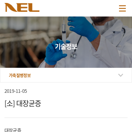
기술정보
가축질병정보
2019-11-05
[소] 대장균증
대장균증