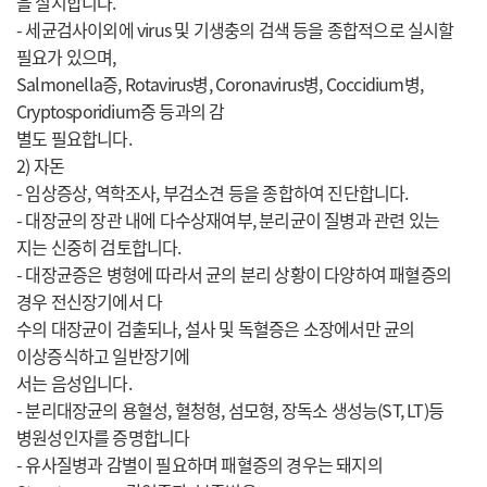
을 실시합니다.
- 세균검사이외에 virus 및 기생충의 검색 등을 종합적으로 실시할
필요가 있으며,
Salmonella증, Rotavirus병, Coronavirus병, Coccidium병,
Cryptosporidium증 등과의 감
별도 필요합니다.
2) 자돈
- 임상증상, 역학조사, 부검소견 등을 종합하여 진단합니다.
- 대장균의 장관 내에 다수상재여부, 분리균이 질병과 관련 있는
지는 신중히 검토합니다.
- 대장균증은 병형에 따라서 균의 분리 상황이 다양하여 패혈증의
경우 전신장기에서 다
수의 대장균이 검출되나, 설사 및 독혈증은 소장에서만 균의
이상증식하고 일반장기에
서는 음성입니다.
- 분리대장균의 용혈성, 혈청형, 섬모형, 장독소 생성능(ST, LT)등
병원성인자를 증명합니다
- 유사질병과 감별이 필요하며 패혈증의 경우는 돼지의