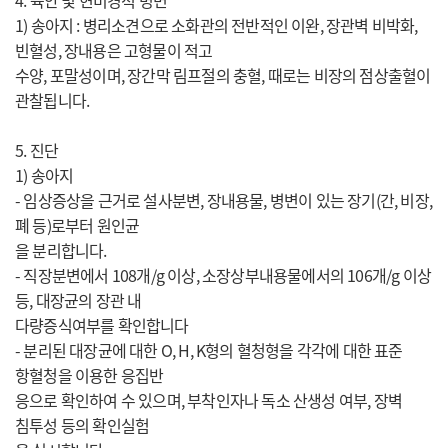
4. 육안 및 현미경적 병변
1) 송아지 : 병리소견으로 소화관의 전반적인 이완, 장관벽 비박화,
빈혈성, 장내용은 고형물이 적고
수양, 포말성이며, 장간막 림프절의 충혈, 때로는 비장의 점상출혈이
관찰됩니다.
5. 진단
1) 송아지
- 임상증상을 근거로 설사분변, 장내용물, 병변이 있는 장기(간, 비장,
폐 등)로부터 원인균
을 분리합니다.
- 직장분변에서 108개/g 이상, 소장상부내용물에서의 106개/g 이상
등, 대장균의 장관 내
다량증식여부를 확인합니다
- 분리된 대장균에 대한 O, H, K형의 혈청형을 각각에 대한 표준
항혈청을 이용한 응집반
응으로 확인하여 수 있으며, 부착인자나 독소 산생성 여부, 장벽
침투성 등의 확인실험