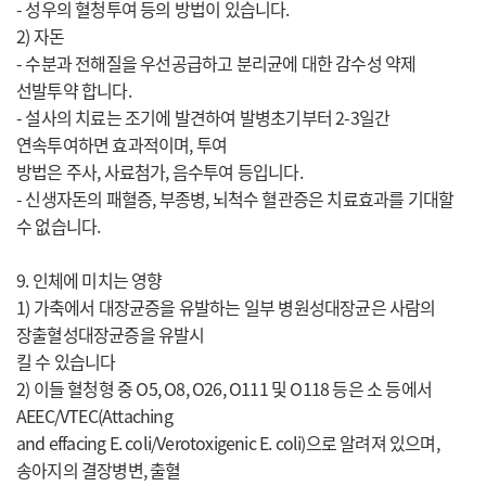
- 성우의 혈청투여 등의 방법이 있습니다.
2) 자돈
- 수분과 전해질을 우선공급하고 분리균에 대한 감수성 약제
선발투약 합니다.
- 설사의 치료는 조기에 발견하여 발병초기부터 2-3일간
연속투여하면 효과적이며, 투여
방법은 주사, 사료첨가, 음수투여 등입니다.
- 신생자돈의 패혈증, 부종병, 뇌척수 혈관증은 치료효과를 기대할
수 없습니다.
9. 인체에 미치는 영향
1) 가축에서 대장균증을 유발하는 일부 병원성대장균은 사람의
장출혈성대장균증을 유발시
킬 수 있습니다
2) 이들 혈청형 중 O5, O8, O26, O111 및 O118 등은 소 등에서
AEEC/VTEC(Attaching
and effacing E. coli/Verotoxigenic E. coli)으로 알려져 있으며,
송아지의 결장병변, 출혈