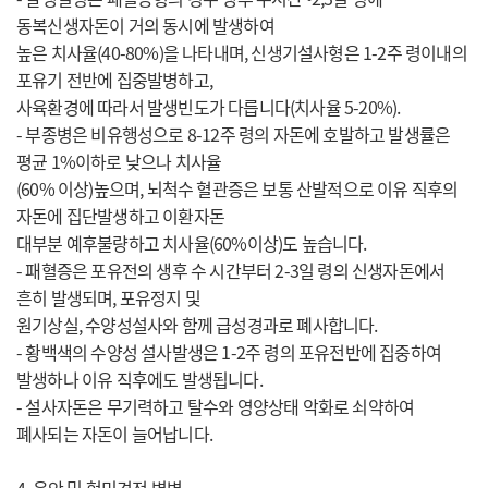
동복신생자돈이 거의 동시에 발생하여
높은 치사율(40-80%)을 나타내며, 신생기설사형은 1-2주 령이내의
포유기 전반에 집중발병하고,
사육환경에 따라서 발생빈도가 다릅니다(치사율 5-20%).
- 부종병은 비유행성으로 8-12주 령의 자돈에 호발하고 발생률은
평균 1%이하로 낮으나 치사율
(60% 이상)높으며, 뇌척수 혈관증은 보통 산발적으로 이유 직후의
자돈에 집단발생하고 이환자돈
대부분 예후불량하고 치사율(60%이상)도 높습니다.
- 패혈증은 포유전의 생후 수 시간부터 2-3일 령의 신생자돈에서
흔히 발생되며, 포유정지 및
원기상실, 수양성설사와 함께 급성경과로 폐사합니다.
- 황백색의 수양성 설사발생은 1-2주 령의 포유전반에 집중하여
발생하나 이유 직후에도 발생됩니다.
- 설사자돈은 무기력하고 탈수와 영양상태 악화로 쇠약하여
폐사되는 자돈이 늘어납니다.