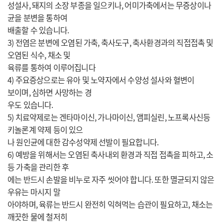
성설사, 돼지의 소장 부종을 일으키나, 어미가축에서는 무증상이나
균을 분변을 통하여
배출할 수 있습니다.
3) 전염은 분변에 오염된 가축, 축사도구, 축사환경과의 직접접촉 및
오염된 식수, 채소 및
육류를 통하여 이루어집니다
4) 주요증상으로는 유아 및 노약자에서 수양성 설사와 혈변이
보이며, 심하면 사망하는 경
우도 있습니다.
5) 치료약제로는 겐타마이신, 가나마이신, 앰피실린, 노프록사신등
키놀론계 약제 등이 있으
나 원인균에 대한 감수성약제 선발이 필요합니다.
6) 예방을 위해서는 오염된 축사내외 환경과 직접 접촉을 피하고, 소
등 가축을 관리한 후
에는 반드시 손발을 비누로 자주 씻어야 합니다. 또한 멸균되지 않은
우유는 마시지 말
아야하며, 육류는 반드시 완전히 익혀먹는 습관이 필요하고, 채소는
깨끗한 물에 철저히