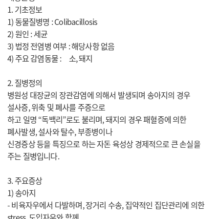
1. 기초정보
1) 동물질병명 : Colibacillosis
2) 원인 : 세균
3) 법정 전염병 여부 : 해당사항 없음
4) 주요 감염동물 : 소, 돼지
2. 질병정의
병원성 대장균의 장관감염에 의해서 발생되며 송아지의 경우
설사증, 위축 및 폐사를 주증으로
하고 일명 “독백리”로도 불리며, 돼지의 경우 패혈증에 의한
폐사발생, 설사와 탈수, 부종병이나
신경증상 등을 특징으로 하는 자돈 육성상 경제적으로 큰 손실을
주는 질병입니다.
3. 주요증상
1) 송아지
- 비육자우에서 다발하며, 장거리 수송, 집약적인 집단관리에 의한
stress, 도입자우와 함께