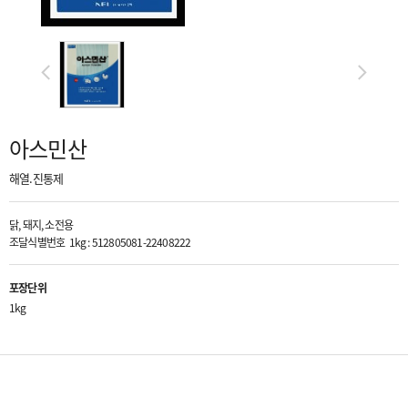
아스민산
해열.진통제
닭, 돼지, 소전용
조달식별번호 1kg : 512805081-22408222
포장단위
1kg