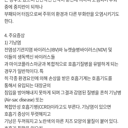
중에 중지란이 되적나
부패되어 터짐으로써 주위의 환경과 다른 부화란을 오염시키기도
한다.
4. 주요증상
1) 기낭염
전염성기관지염 바이러스(IBV)와 뉴캣슬병바이러스(NDV) 및
이들의 생독백신 바이러스들
과 마이코플라스마균과 복합적으로 호흡기질병을 유발하게 되는
경우가 일반적이다. 특
히 각종 환경요인에 의해 손상을 받은 호흡기계는 호흡기도를
통해서 유입되는 대장균의
침입을 방어해내지 못하게 되며 그결과 감염된 질병을 흔히 기낭병
(Air-sac disease) 또는
복합만성 호흡기병(CCRD)이라고도 부른다. 기낭염이 있으면
호흡기 증상이 뚜렷해지고
기낭은 두꺼워지고 노란색의 마른 치즈 모양의 물질이 붙어 있다.