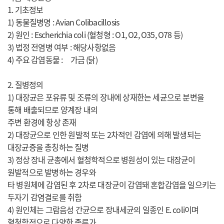
1. 기초정보
1) 동물질병명 : Avian Colibacillosis
2) 원인 : Escherichia coli (혈청형 : O1, O2, O35, O78 등)
3) 법정 전염병 여부 : 해당사항없음
4) 주요 감염동물 : 가금 (닭)
2. 질병정의
1) 대장균은 포유류 및 조류의 장내에 상재한는 세균으로 분변을
통해 배출되므로 양계장 내의
주변 환경에 항상 존재
2) 대장균으로 인한 원발적 또는 2차적인 감염에 의해 발생되는
대장균증을 총칭하는 질병
3) 정상 장내 균총에서 혈청학적으로 병원성이 있는 대장균이
원발적으로 발병하는 경우와
타 병원체에 감염된 후 2차로 대장균이 감염돼 혼합감염을 일으키는
두자기 감염결로를 취함
4) 원인체는 그람음성 간균으로 장내세균의 일종인 E. coli이며
혈청학적으로 다양한 종류가