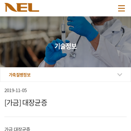
기술정보
가축질병정보
2019-11-05
[가금] 대장균증
가금 대장균증