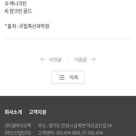
3) 에니크린
4) 팜크린 골드
* 출처 : 국립축산과학원
이전글
다음글
목록
회사소개
고객지원
(주)넬바이오택
주소 : 경기도 안성시 삼죽면 덕산공단길 24
(덕산산업단지)
고객센터 : 031-674-0531 / F : 031-674-