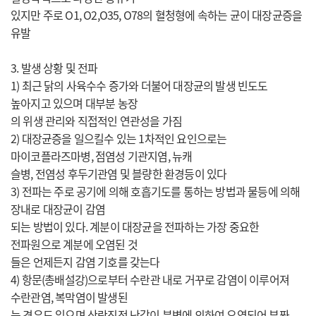
있지만 주로 O1, O2,O35, O78의 혈청형에 속하는 균이 대장균증을
유발
3. 발생 상황 및 전파
1) 최근 닭의 사육수수 증가와 더불어 대장균의 발생 빈도도
높아지고 있으며 대부분 농장
의 위생 관리와 직접적인 연관성을 가짐
2) 대장균증을 일으킬수 있는 1차적인 요인으로는
마이코플라즈마병, 점염성 기관지염, 뉴캐
슬병, 전염성 후두기관염 및 블량한 환경등이 있다
3) 전파는 주로 공기에 의해 호흡기도를 통하는 방법과 물등에 의해
장내로 대장균이 감염
되는 방법이 있다. 계분이 대장균을 전파하는 가장 중요한
전파원으로 계분에 오염된 것
들은 언제든지 감염 기호를 갖는다
4) 항문(총배설강)으로부터 수란관 내로 거꾸로 감염이 이루어져
수란관염, 복막염이 발생된
는 경우도 있으며 산란직전 난각이 분변에 의하여 오염되어 부퐈