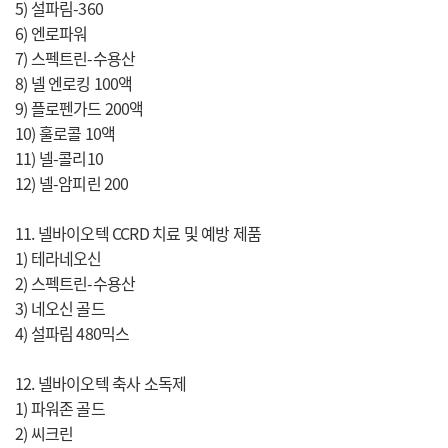
5) 설파림-360
6) 엔로파워
7) 스펙트린-수용산
8) 넬 엔로킹 100액
9) 플로펜가드 200액
10) 훌로콜 10액
11) 넬-콜리10
12) 넬-암피린 200
11. 넬바이오텍 CCRD 치료 및 예방 제품
1) 테라네오신
2) 스펙트린-수용산
3) 네오신 골드
4) 설파림 480믹스
12. 넬바이오텍 축사 소독제
1) 파워존 골드
2) 씨크린