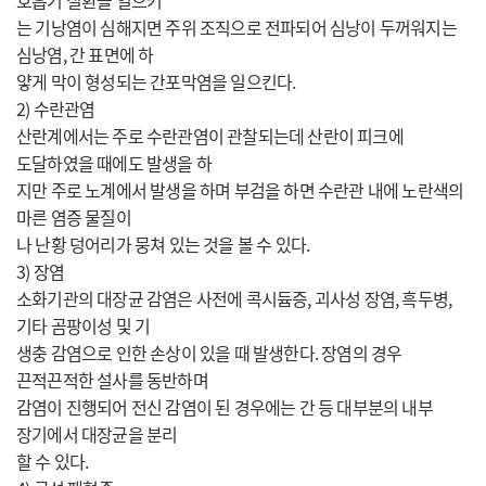
호흡기 질환을 일으키
는 기낭염이 심해지면 주위 조직으로 전파되어 심낭이 두꺼워지는
심낭염, 간 표면에 하
얗게 막이 형성되는 간포막염을 일으킨다.
2) 수란관염
산란계에서는 주로 수란관염이 관찰되는데 산란이 피크에
도달하였을 때에도 발생을 하
지만 주로 노계에서 발생을 하며 부검을 하면 수란관 내에 노란색의
마른 염증 물질이
나 난황 덩어리가 뭉쳐 있는 것을 볼 수 있다.
3) 장염
소화기관의 대장균 감염은 사전에 콕시듐증, 괴사성 장염, 흑두병,
기타 곰팡이성 및 기
생충 감염으로 인한 손상이 있을 때 발생한다. 장염의 경우
끈적끈적한 설사를 동반하며
감염이 진행되어 전신 감염이 된 경우에는 간 등 대부분의 내부
장기에서 대장균을 분리
할 수 있다.